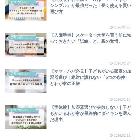
育児の悩みと工夫
シンプル」が最強だった！長く使える賢い
選び方
2026.02.26
【入園準備】スケーター水筒を買う前に知
育児の悩みと工夫
っておきたい「試練」と、親の覚悟。
2026.02.24
【ママ・パパ必見】子どもがいる家庭の加
育児の悩みと工夫
湿器選び｜絶対に譲れない「5つの条件」
とわが家の正解
2026.02.13
【実体験】加湿器選びで失敗しない｜子ど
育児の悩みと工夫
もがいるわが家が最終的にダイキンを選ん
だ理由
2026.02.12