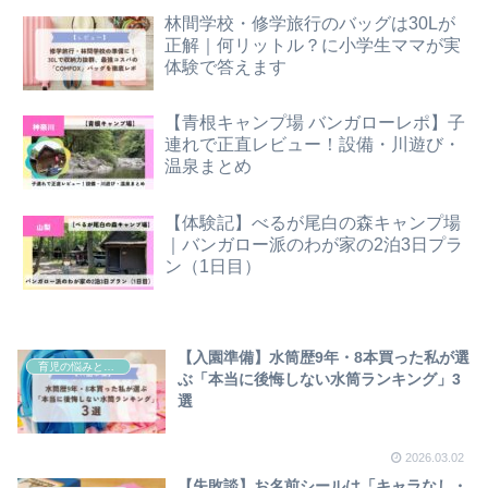
林間学校・修学旅行のバッグは30Lが
正解｜何リットル？に小学生ママが実
体験で答えます
【青根キャンプ場 バンガローレポ】子
連れで正直レビュー！設備・川遊び・
温泉まとめ
【体験記】べるが尾白の森キャンプ場
｜バンガロー派のわが家の2泊3日プラ
ン（1日目）
【入園準備】水筒歴9年・8本買った私が選
育児の悩みと工夫
ぶ「本当に後悔しない水筒ランキング」3
選
2026.03.02
【失敗談】お名前シールは「キャラなし・