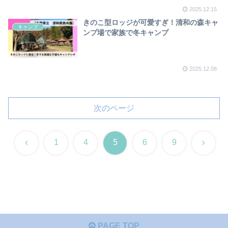
2025.12.15
きのこ型ロッジが可愛すぎ！清和の森キャ
キャンプ
ンプ場で家族で冬キャンプ
2025.12.08
次のページ
前
次
1
4
5
6
9
へ
へ
PAGE TOP