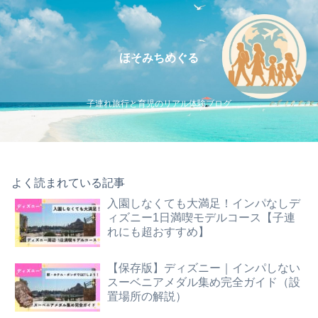
ほそみちめぐる
子連れ旅行と育児のリアル体験ブログ
よく読まれている記事
入園しなくても大満足！インパなしデ
ィズニー1日満喫モデルコース【子連
れにも超おすすめ】
【保存版】ディズニー｜インパしない
スーベニアメダル集め完全ガイド（設
置場所の解説）