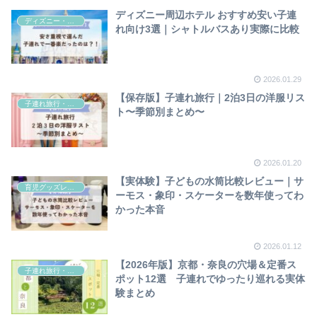
ディズニー周辺ホテル おすすめ安い子連
ディズニー・舞浜
れ向け3選｜シャトルバスあり実際に比較
2026.01.29
【保存版】子連れ旅行｜2泊3日の洋服リス
子連れ旅行・おでかけ
ト〜季節別まとめ〜
2026.01.20
【実体験】子どもの水筒比較レビュー｜サ
育児グッズレビュー
ーモス・象印・スケーターを数年使ってわ
かった本音
2026.01.12
【2026年版】京都・奈良の穴場＆定番ス
子連れ旅行・おでかけ
ポット12選 子連れでゆったり巡れる実体
験まとめ