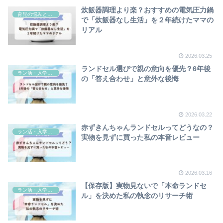
炊飯器調理より楽？おすすめの電気圧力鍋
育児の悩みと工夫
で「炊飯器なし生活」を２年続けたママの
リアル
2026.03.25
ランドセル選びで親の意向を優先？6年後
ラン活・入学準備
の「答え合わせ」と意外な後悔
2026.03.22
赤ずきんちゃんランドセルってどうなの？
ラン活・入学準備
実物を見ずに買った私の本音レビュー
2026.03.16
【保存版】実物見ないで「本命ランドセ
ラン活・入学準備
ル」を決めた私の執念のリサーチ術