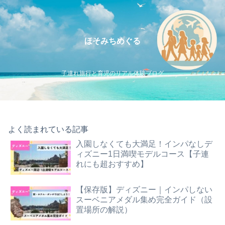
ほそみちめぐる
子連れ旅行と育児のリアル体験ブログ
よく読まれている記事
入園しなくても大満足！インパなしデ
ィズニー1日満喫モデルコース【子連
れにも超おすすめ】
【保存版】ディズニー｜インパしない
スーベニアメダル集め完全ガイド（設
置場所の解説）