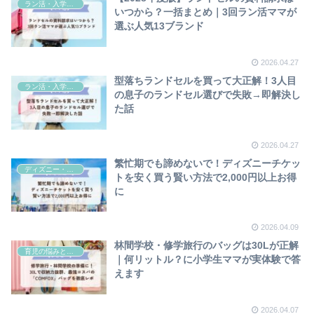
ラン活・入学準備
いつから？一括まとめ｜3回ラン活ママが
選ぶ人気13ブランド
2026.04.27
型落ちランドセルを買って大正解！3人目
ラン活・入学準備
の息子のランドセル選びで失敗→即解決し
た話
2026.04.27
繁忙期でも諦めないで！ディズニーチケッ
ディズニー・舞浜
トを安く買う賢い方法で2,000円以上お得
に
2026.04.09
林間学校・修学旅行のバッグは30Lが正解
育児の悩みと工夫
｜何リットル？に小学生ママが実体験で答
えます
2026.04.07