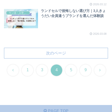
2026.03.12
ランドセルで後悔しない選び方｜3人きょ
ラン活・入学準備
うだい全員違うブランドを選んだ体験談
2026.03.08
次のページ
前
次
1
3
4
5
9
へ
へ
PAGE TOP