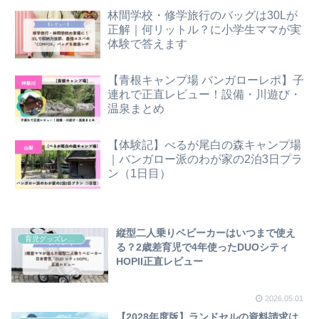
林間学校・修学旅行のバッグは30Lが
正解｜何リットル？に小学生ママが実
体験で答えます
【青根キャンプ場 バンガローレポ】子
連れで正直レビュー！設備・川遊び・
温泉まとめ
【体験記】べるが尾白の森キャンプ場
｜バンガロー派のわが家の2泊3日プラ
ン（1日目）
縦型二人乗りベビーカーはいつまで使え
育児グッズレビュー
る？2歳差育児で4年使ったDUOシティ
HOPII正直レビュー
2026.05.01
【2028年度版】ランドセルの資料請求は