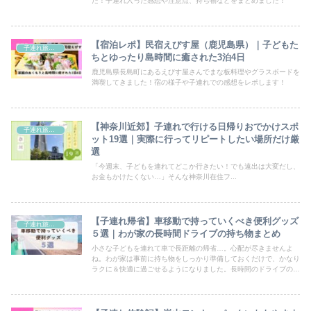
た！子連れ入った感想や注意点、持ち物などをまとめました！
【宿泊レポ】民宿えびす屋（鹿児島県）｜子どもた
子連れ旅行・おでかけ
ちとゆったり島時間に癒された3泊4日
鹿児島県長島町にあるえびす屋さんでまな板料理やグラスボードを
満喫してきました！宿の様子や子連れでの感想をレポします！
【神奈川近郊】子連れで行ける日帰りおでかけスポ
子連れ旅行・おでかけ
ット19選｜実際に行ってリピートしたい場所だけ厳
選
「今週末、子どもを連れてどこか行きたい！でも遠出は大変だし、
お金もかけたくない…」そんな神奈川在住フ...
【子連れ帰省】車移動で持っていくべき便利グッズ
子連れ旅行・おでかけ
５選｜わが家の長時間ドライブの持ち物まとめ
小さな子どもを連れて車で長距離の帰省…。心配が尽きませんよ
ね。わが家は事前に持ち物をしっかり準備しておくだけで、かなり
ラクに＆快適に過ごせるようになりました。長時間のドライブの必
需品５選をご紹介します！