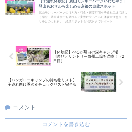
【子連れ体験記】嵐山モンキーパークいわたやま｜
子連れ旅行・おでかけ
登山もおサルも楽しめる京都の自然スポット
嵐山モンキーパークの行き方・料金・所要時間を子連れ目線で詳し
く紹介。幼児連れでも登れる？実際に登ってみた体験や注意点、お
サルとのふれあい、絶景スポットも写真付きでレポート！
【体験記】べるが尾白の森キャンプ場｜
川遊びとサントリー白州工場を満喫！（2
日目）
【バンガローキャンプの持ち物リスト】
子連れ向け季節別チェックリスト完全版
コメント
コメントを書き込む