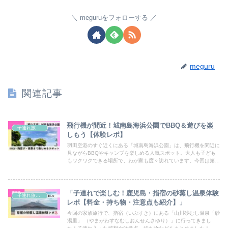
meguruをフォローする
meguru
関連記事
飛行機が間近！城南島海浜公園でBBQ＆遊びを楽
子連れ旅行・おでかけ
しもう【体験レポ】
羽田空港のすぐ近くにある「城南島海浜公園」は、飛行機を間近に
見ながらBBQやキャンプを楽しめる人気スポット。大人も子ども
もワクワクできる場所で、わが家も度々訪れています。今回は第一
キャンプ場でBBQを楽しんできましたので、雰囲気や設備、遊び
方をレポートします！
「子連れで楽しむ！鹿児島・指宿の砂蒸し温泉体験
子連れ旅行・おでかけ
レポ【料金・持ち物・注意点も紹介】」
今回の家族旅行で、指宿（いぶすき）にある「山川砂むし温泉「砂
湯里」 （やまがわすなむしおんせんさゆり）」に行ってきまし