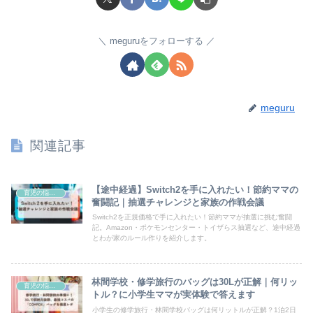
meguruをフォローする
meguru
関連記事
【途中経過】Switch2を手に入れたい！節約ママの
育児の悩みと工夫
奮闘記｜抽選チャレンジと家族の作戦会議
Switch2を正規価格で手に入れたい！節約ママが抽選に挑む奮闘
記。Amazon・ポケモンセンター・トイザらス抽選など、途中経過
とわが家のルール作りを紹介します。
林間学校・修学旅行のバッグは30Lが正解｜何リッ
育児の悩みと工夫
トル？に小学生ママが実体験で答えます
小学生の修学旅行・林間学校バッグは何リットルが正解？1泊2日