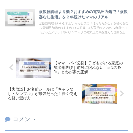
炊飯器調理より楽？おすすめの電気圧力鍋で「炊飯
育児の悩みと工夫
器なし生活」を２年続けたママのリアル
炊飯器調理もいいけれど、もっと楽に『ほったらかし』を極めるな
ら電気圧力鍋がおすすめ！5人家族・3人育児のママが、2年使って
わかったメリットやパナソニックの電気圧力鍋を選んだ理由を正直
にレビューします。
【ママ・パパ必見】子どもがいる家庭の
加湿器選び｜絶対に譲れない「5つの条
件」とわが家の正解
【失敗談】お名前シールは「キャラな
し・シンプル」が最強だった！長く使え
る賢い選び方
コメント