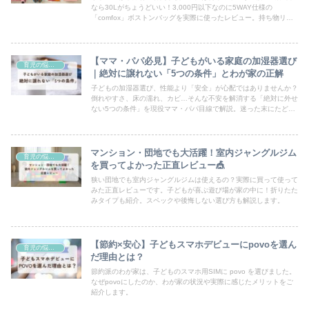
なら30Lがちょうどいい！3,000円以下なのに5WAY仕様の
「comfox」ボストンバッグを実際に使ったレビュー。持ち物リス
トも公開中。
【ママ・パパ必見】子どもがいる家庭の加湿器選び
育児の悩みと工夫
｜絶対に譲れない「5つの条件」とわが家の正解
子どもの加湿器選び、性能より「安全」が心配ではありませんか？
倒れやすさ、床の濡れ、カビ…そんな不安を解消する「絶対に外せ
ない5つの条件」を現役ママ・パパ目線で解説。迷った末にたどり
着いた、ダイキンの加湿空気清浄機が子育て家庭に最強な理由と
は？
マンション・団地でも大活躍！室内ジャングルジム
育児の悩みと工夫
を買ってよかった正直レビュー🎪
狭い団地でも室内ジャングルジムは使えるの？実際に買って使って
みた正直レビューです。子どもが喜ぶ遊び場が家の中に！折りたた
みタイプも紹介。スペックや後悔しない選び方も解説します。
【節約×安心】子どもスマホデビューにpovoを選ん
育児の悩みと工夫
だ理由とは？
節約派のわが家は、子どものスマホ用SIMに povo を選びました。
なぜpovoにしたのか、わが家の状況や実際に感じたメリットをご
紹介します。